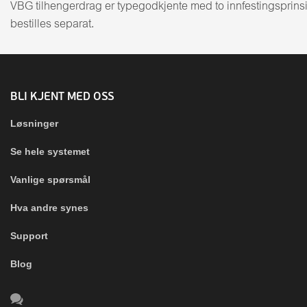
VBG tilhengerdrag er typegodkjente med to innfestingsprinsip
bestilles separat.
BLI KJENT MED OSS
Løsninger
Se hele systemet
Vanlige spørsmål
Hva andre synes
Support
Blog