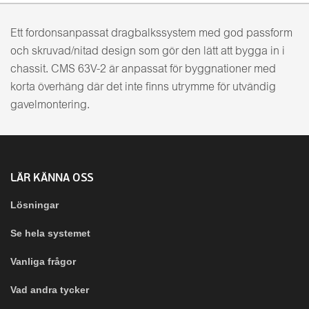
Ett fordonsanpassat dragbalkssystem med god passform
och skruvad/nitad design som gör den lätt att bygga in i
chassit. CMS 63V-2 är anpassat för byggnationer med
korta överhäng där det inte finns utrymme för utvändig
gavelmontering.
LÄR KÄNNA OSS
Lösningar
Se hela systemet
Vanliga frågor
Vad andra tycker