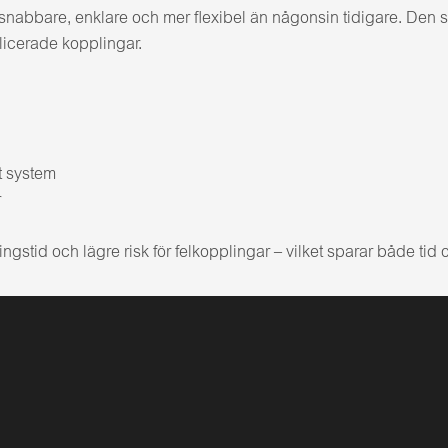
abbare, enklare och mer flexibel än någonsin tidigare. Den sma
licerade kopplingar.
gt system
r
ngstid och lägre risk för felkopplingar – vilket sparar både tid 