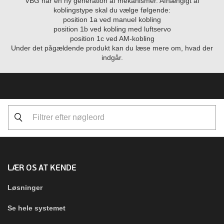
VBG har en ny generation af mekanismer. Afhængigt af
koblingstype skal du vælge følgende:
position 1a ved manuel kobling
position 1b ved kobling med luftservo
position 1c ved AM-kobling
Under det pågældende produkt kan du læse mere om, hvad der
indgår.
LÆR OS AT KENDE
Løsninger
Se hele systemet