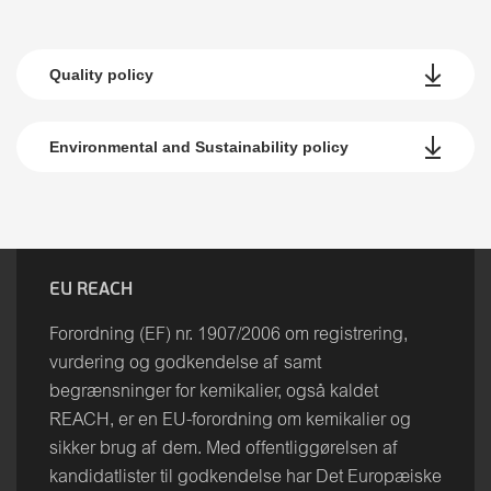
Quality policy
Environmental and Sustainability policy
EU REACH
Forordning (EF) nr. 1907/2006 om registrering,
vurdering og godkendelse af samt
begrænsninger for kemikalier, også kaldet
REACH, er en EU-forordning om kemikalier og
sikker brug af dem. Med offentliggørelsen af
kandidatlister til godkendelse har Det Europæiske