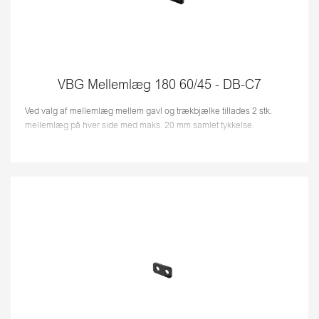
VBG Mellemlæg 180 60/45 - DB-C7
Ved valg af mellemlæg mellem gavl og trækbjælke tillades 2 stk.
mellemlæg på hver side med maks. 20 mm samlet tykkelse.