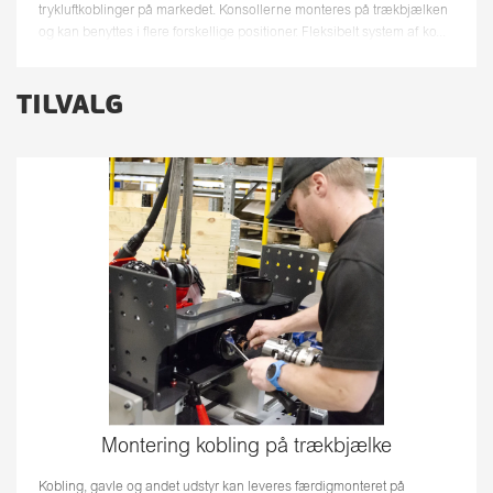
trykluftkoblinger på markedet. Konsollerne monteres på trækbjælken
og kan benyttes i flere forskellige positioner. Fleksibelt system af ko...
TILVALG
Montering kobling på trækbjælke
Kobling, gavle og andet udstyr kan leveres færdigmonteret på