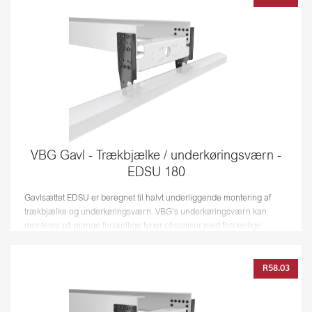
VBG Gavl - Trækbjælke / underkøringsværn -
EDSU 180
Gavlsættet EDSU er beregnet til halvt underliggende montering af
trækbjælke og underkøringsværn. VBG's underkøringsværn kan
monteres på mange forskellige typer chassiser med forskellige
rammestivheder...
R58.03