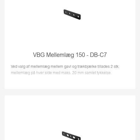
VBG Mellemlæg 150 - DB-C7
Ved valg af mellemlæg mellem gavl og trækbjælke tillades 2 stk.
mellemlæg på hver side med maks. 20 mm samlet tykkelse.