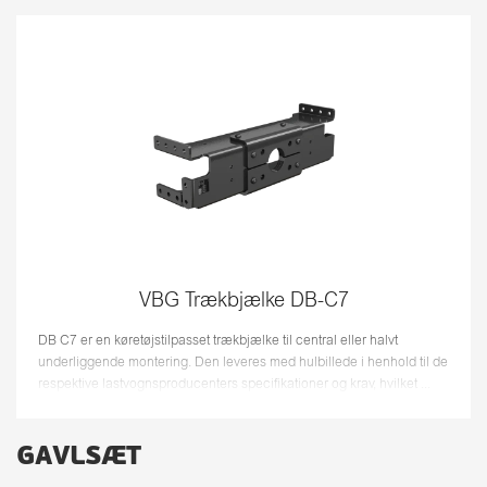
VBG Trækbjælke DB-C7
DB C7 er en køretøjstilpasset trækbjælke til central eller halvt
underliggende montering. Den leveres med hulbillede i henhold til de
respektive lastvognsproducenters specifikationer og krav, hvilket ...
GAVLSÆT