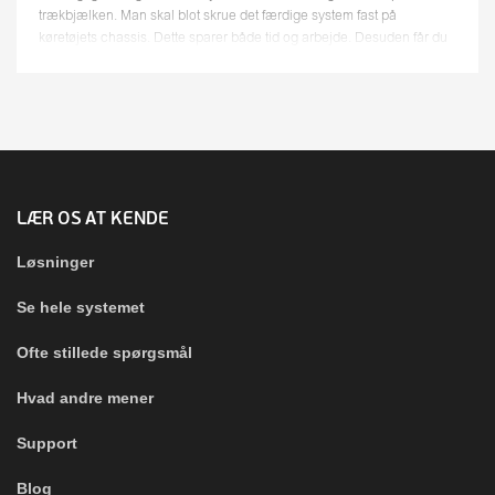
trækbjælken. Man skal blot skrue det færdige system fast på
køretøjets chassis. Dette sparer både tid og arbejde. Desuden får du
en fuldt k...
LÆR OS AT KENDE
Løsninger
Se hele systemet
Ofte stillede spørgsmål
Hvad andre mener
Support
Blog