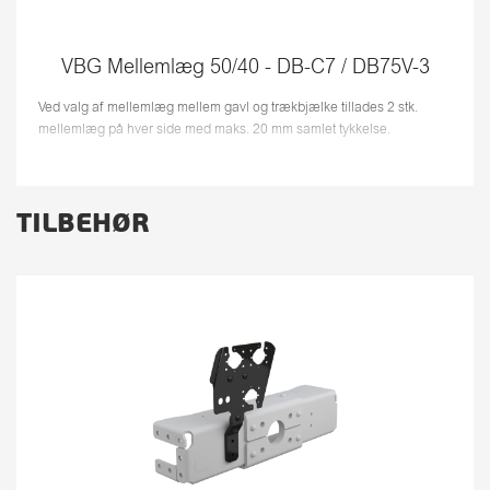
VBG Mellemlæg 50/40 - DB-C7 / DB75V-3
Ved valg af mellemlæg mellem gavl og trækbjælke tillades 2 stk.
mellemlæg på hver side med maks. 20 mm samlet tykkelse.
TILBEHØR