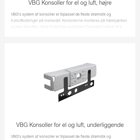
VBG Konsoller for el og luft, højre
VBG's system af konsoller er tilpasset de fleste strømstik og
trykluftkoblinger på markedet. Konsollerne monteres på trækbjælken
og kan benyttes i flere forskellige positioner. Fleksibelt system af k...
VBG Konsoller for el og luft, underliggende
VBG's system af konsoller er tilpasset de fleste strømstik og