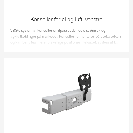
Konsoller for el og luft, venstre
VBG's system af konsoller er tilpasset de fleste strømstik og
trykluftkoblinger på markedet. Konsollerne monteres på trækbjælken
og kan benyttes i flere forskellige positioner. Fleksibelt system af k...