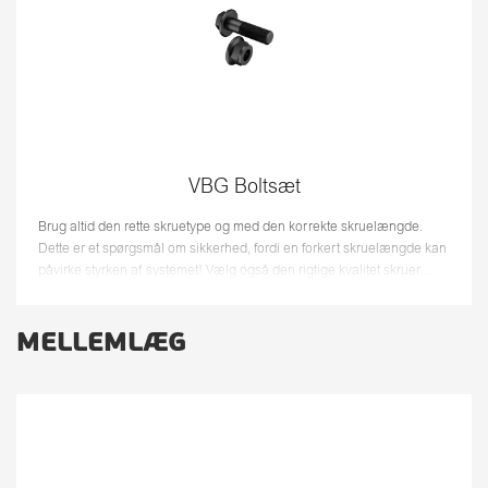
VBG Boltsæt
Brug altid den rette skruetype og med den korrekte skruelængde.
Dette er et spørgsmål om sikkerhed, fordi en forkert skruelængde kan
påvirke styrken af systemet! Vælg også den rigtige kvalitet skruer ...
MELLEMLÆG