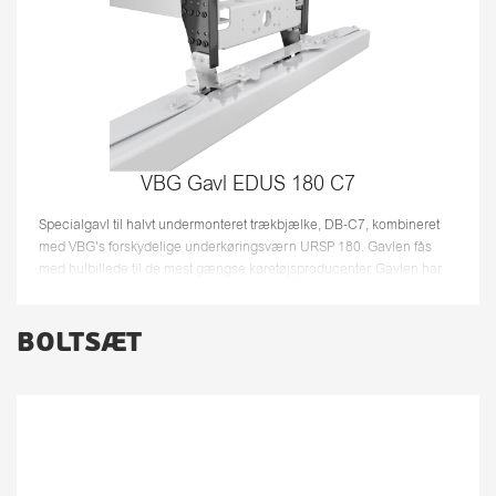
VBG Gavl EDUS 180 C7
Specialgavl til halvt undermonteret trækbjælke, DB-C7, kombineret
med VBG's forskydelige underkøringsværn URSP 180. Gavlen fås
med hulbillede til de mest gængse køretøjsproducenter. Gavlen har
en førs...
BOLTSÆT