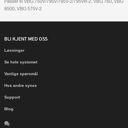
Passer til VBG 750V/795V/795V-2/795VR-2, VBG 760, VBG
8500, VBG 575V-2
BLI KJENT MED OSS
Løsninger
Se hele systemet
Vanlige spørsmål
Hva andre synes
Support
Blog