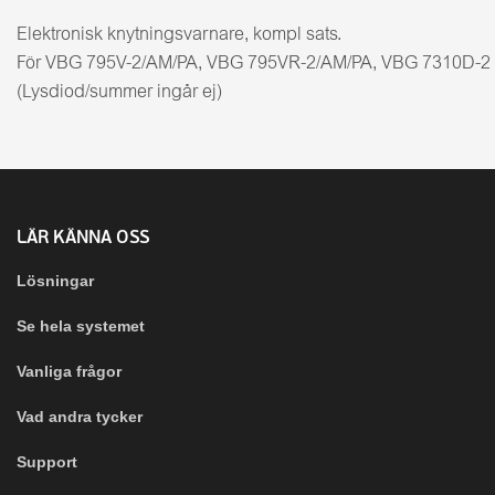
Elektronisk knytningsvarnare, kompl sats.
För VBG 795V-2/AM/PA, VBG 795VR-2/AM/PA, VBG 7310D-2
(Lysdiod/summer ingår ej)
LÄR KÄNNA OSS
Lösningar
Se hela systemet
Vanliga frågor
Vad andra tycker
Support