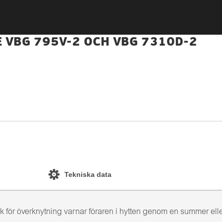
 VBG 795V-2 OCH VBG 7310D-2
Tekniska data
sk för överknytning varnar föraren i hytten genom en summer elle