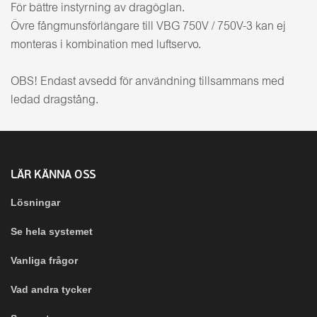
För bättre instyrning av dragöglan.
Övre fångmunsförlängare till VBG 750V / 750V-3 kan ej
monteras i kombination med luftservo.
OBS! Endast avsedd för användning tillsammans med
ledad dragstång.
LÄR KÄNNA OSS
Lösningar
Se hela systemet
Vanliga frågor
Vad andra tycker