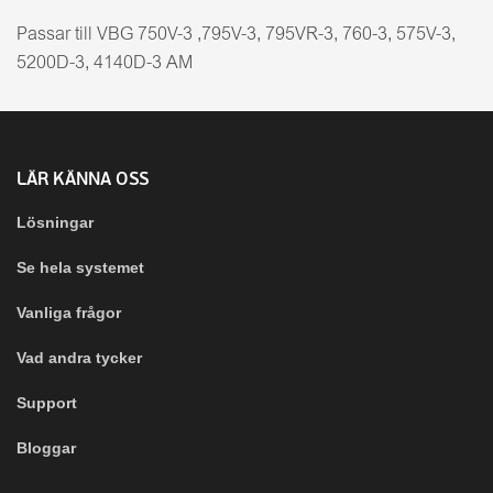
Passar till VBG 750V-3 ,795V-3, 795VR-3, 760-3, 575V-3,
5200D-3, 4140D-3 AM
LÄR KÄNNA OSS
Lösningar
Se hela systemet
Vanliga frågor
Vad andra tycker
Support
Bloggar