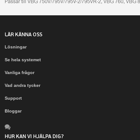
Passar till VBG 750V/795V/795V-2/795VR-2, VBG 760, VBG 
LÄR KÄNNA OSS
Lösningar
Se hela systemet
Vanliga frågor
Vad andra tycker
Support
Bloggar
HUR KAN VI HJÄLPA DIG?