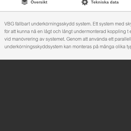
Översikt
Tekniska data
VBG fällbart underkörningsskydd system. Ett system med sky
för att kunna nå en lågt och långt undermonterad koppling t
vid manövrering av systemet. Genom att använda ett parallel
underkörningsskyddsystem kan monteras på många olika typer