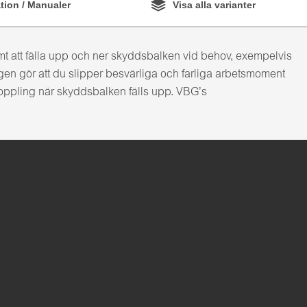
ion / Manualer
Visa alla varianter
t att fälla upp och ner skyddsbalken vid behov, exempelvis
en gör att du slipper besvärliga och farliga arbetsmoment
koppling när skyddsbalken fälls upp. VBG’s