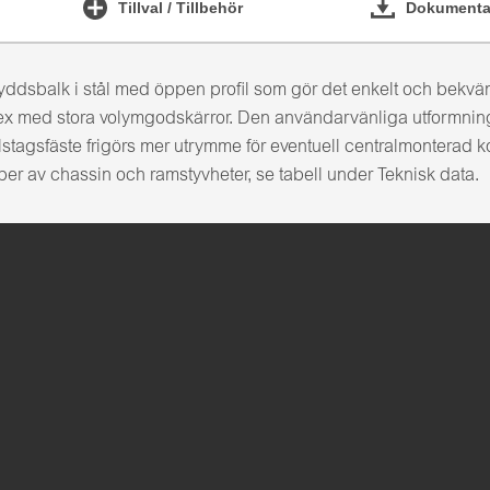
Tillval / Tillbehör
Dokumentat
ddsbalk i stål med öppen profil som gör det enkelt och bekväm
 ex med stora volymgodskärror. Den användarvänliga utformning
lstagsfäste frigörs mer utrymme för eventuell centralmonterad 
 av chassin och ramstyvheter, se tabell under Teknisk data.