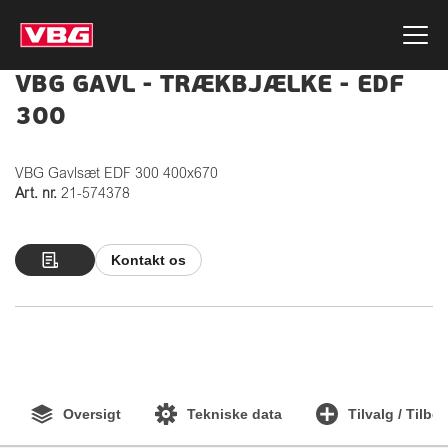
VBG GAVL - TRÆKBJÆLKE - EDF
300
VBG Gavlsæt EDF 300 400x670
Art. nr.
21-574378
Kontakt os
Oversigt
Tekniske data
Tilvalg / Tilbe