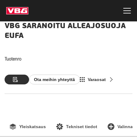
VBG SARANOITU ALLEAJOSUOJA
EUFA
Tuotenro
Ota meihin yhteyttä
Varaosat
Yleiskatsaus
Tekniset tiedot
Valinnain