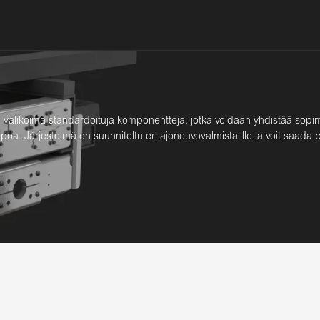
valikoima standardoituja komponentteja, jotka voidaan yhdistää sopim
poa. Järjestelmä on suunniteltu eri ajoneuvovalmistajille ja voit saada p