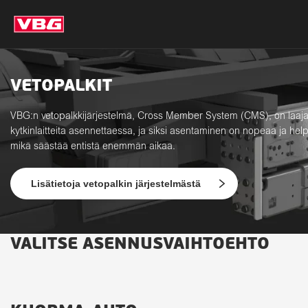
VETOPALKIT
VBG:n vetopalkkijärjestelmä, Cross Member System (CMS), on laaja 
kytkinlaitteita asennettaessa, ja siksi asentaminen on nopeaa ja help
mikä säästää entistä enemmän aikaa.
Lisätietoja vetopalkin järjestelmästä
VALITSE ASENNUSVAIHTOEHTO