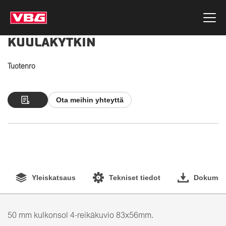
KUULAKYTKIN
Tuotenro
Ota meihin yhteyttä
Yleiskatsaus
Tekniset tiedot
Dokument
50 mm kulkonsol 4-reikäkuvio 83x56mm.