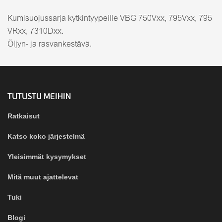
Kumisuojussarja kytkintyypeille VBG 750Vxx, 795Vxx, 795
VRxx, 7310Dxx.
Öljyn- ja rasvankestävä.
TUTUSTU MEIHIN
Ratkaisut
Katso koko järjestelmä
Yleisimmät kysymykset
Mitä muut ajattelevat
Tuki
Blogi