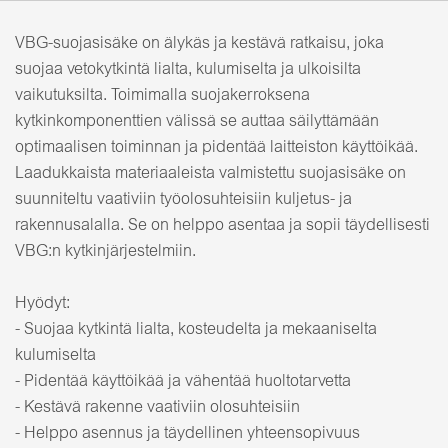
VBG-suojasisäke on älykäs ja kestävä ratkaisu, joka
suojaa vetokytkintä lialta, kulumiselta ja ulkoisilta
vaikutuksilta. Toimimalla suojakerroksena
kytkinkomponenttien välissä se auttaa säilyttämään
optimaalisen toiminnan ja pidentää laitteiston käyttöikää.
Laadukkaista materiaaleista valmistettu suojasisäke on
suunniteltu vaativiin työolosuhteisiin kuljetus- ja
rakennusalalla. Se on helppo asentaa ja sopii täydellisesti
VBG:n kytkinjärjestelmiin.
Hyödyt:
- Suojaa kytkintä lialta, kosteudelta ja mekaaniselta
kulumiselta
- Pidentää käyttöikää ja vähentää huoltotarvetta
- Kestävä rakenne vaativiin olosuhteisiin
- Helppo asennus ja täydellinen yhteensopivuus