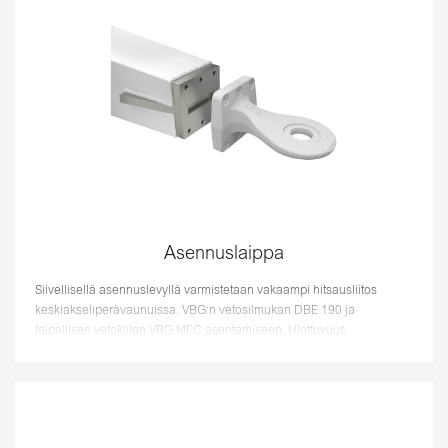
Asennuslaippa
Siivellisellä asennuslevyllä varmistetaan vakaampi hitsausliitos
keskiakseliperävaunuissa. VBG:n vetosilmukan DBE 190 ja
laipallisen vetokiilan VBG MFC asentamiseen. Ulottuvuus
200x200x35mm Lisätieto...