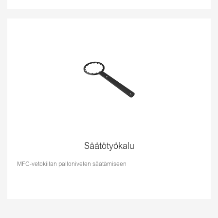
Säätötyökalu
MFC-vetokiilan pallonivelen säätämiseen