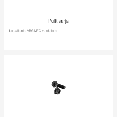
Pulttisarja
Laipalliselle VBG MFC-vetokiilalle