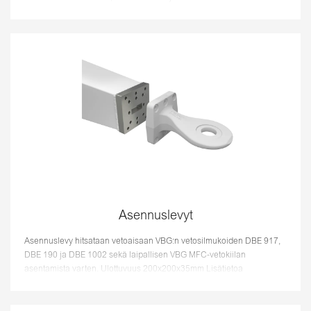
Asennuslevyt
Asennuslevy hitsataan vetoaisaan VBG:n vetosilmukoiden DBE 917,
DBE 190 ja DBE 1002 sekä laipallisen VBG MFC-vetokiilan
asentamista varten. Ulottuvuus 200x200x35mm Lisätietoa
hitsauksesta, ks. asennu...