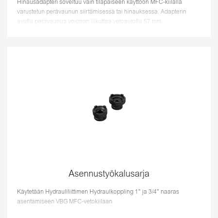
Hinausadapteri soveltuu vain tilapäiseen käyttöön MFC-kiilalla
varustetun perävaunun siirtämisessä tai hinauksessa. Adapterin
avulla perävaunua voidaan liikuttaa vetoautolla 57 mm
vetoaisakytkimellä. ...
Asennustyökalusarja
Käytetään Hydrauliliittimen Hydraulkoppling 1” ja 3/4” naaras
asentamiseen VBG MFC-vetokiilaan