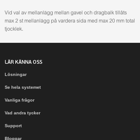
Vid val av mellanlägg mellan gavel och dragbalk tillåts
max 2 st mellanlägg på vardera sida med max 20 mm total
tjocklek.
LÄR KÄNNA OSS
Lösningar
Se hela systemet
Vanliga frågor
Vad andra tycker
Support
Bloggar