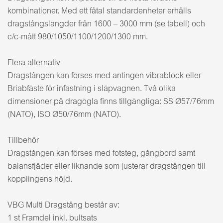
kombinationer. Med ett fåtal standardenheter erhålls
dragstångslängder från 1600 – 3000 mm (se tabell) och
c/c-mått 980/1050/1100/1200/1300 mm.
Flera alternativ
Dragstången kan förses med antingen vibrablock eller
Briabfäste för infästning i släpvagnen. Två olika
dimensioner på dragögla finns tillgängliga: SS Ø57/76mm
(NATO), ISO Ø50/76mm (NATO).
Tillbehör
Dragstången kan förses med fotsteg, gångbord samt
balansfjäder eller liknande som justerar dragstången till
kopplingens höjd.
VBG Multi Dragstång består av:
1 st Framdel inkl. bultsats