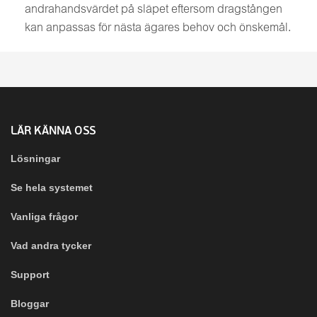
andrahandsvärdet på släpet eftersom dragstången
kan anpassas för nästa ägares behov och önskemål.
LÄR KÄNNA OSS
Lösningar
Se hela systemet
Vanliga frågor
Vad andra tycker
Support
Bloggar