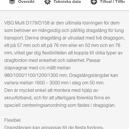
Översikt
Tekniska data
Tillval / Tillbe
VBG Multi D179/D158 är den ultimata lösningen för dem
som behöver en mångsidig och pålitlig dragstång för tung
transport. Denna dragstång är utrustad med två dragögon,
ett på 57 mm och ett på 76 mm eller en 50 mm och en 76
mm, vilket ger dig flexibiliteten att koppla till olika typer av
dragfordon med enkelhet och säkerhet. Passar
släpvagnar med c/c-mått mellan
980/1050/1100/1200/1300 mm. Dragstångslängder kan
variera mellan 1600 – 3000 mm i steg om 50 mm.
Den är mycket enkel att montera med hjälp av
skruvförband, och för att ytterligare förenkla finns en
speciell centreringsanordning som fästes i dragöglan.
Flexibel
Dragstången kan anpassas till de flesta fordons-