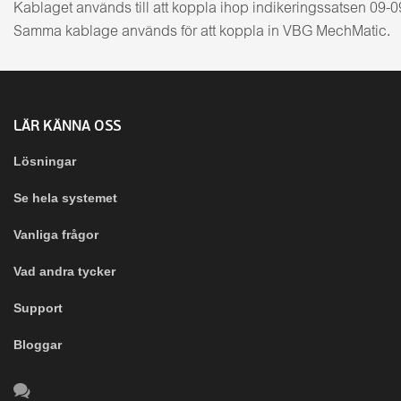
Kablaget används till att koppla ihop indikeringssatsen 09-0
Samma kablage används för att koppla in VBG MechMatic.
LÄR KÄNNA OSS
Lösningar
Se hela systemet
Vanliga frågor
Vad andra tycker
Support
Bloggar