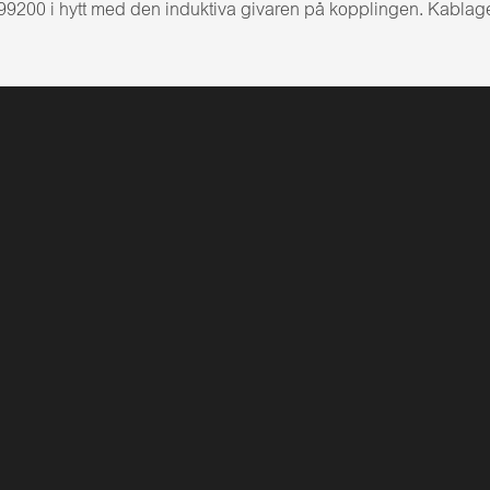
99200 i hytt med den induktiva givaren på kopplingen. Kablaget