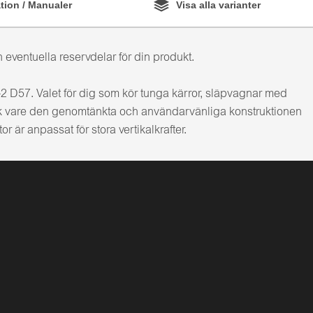
ion / Manualer
Visa alla varianter
 eventuella reservdelar för din produkt.
 D57. Valet för dig som kör tunga kärror, släpvagnar med
k vare den genomtänkta och användarvänliga konstruktionen
 är anpassat för stora vertikalkrafter.