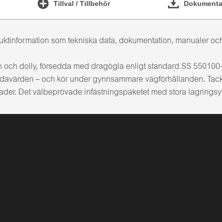
Tillval / Tillbehör
Dokumentat
oduktinformation som tekniska data, dokumentation, manualer och
 och dolly, försedda med dragögla enligt standard SS 550100-2
andavärden – och kör under gynnsammare vägförhållanden. Tac
nader. Det välbeprövade infästningspaketet med stora lagringsytor