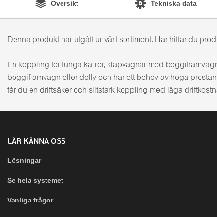
Översikt
Tekniska data
Denna produkt har utgått ur vårt sortiment. Här hittar du pr
En koppling för tunga kärror, släpvagnar med boggiframvagn
boggiframvagn eller dolly och har ett behov av höga prest
får du en driftsäker och slitstark koppling med låga driftkost
LÄR KÄNNA OSS
Lösningar
Se hela systemet
Vanliga frågor