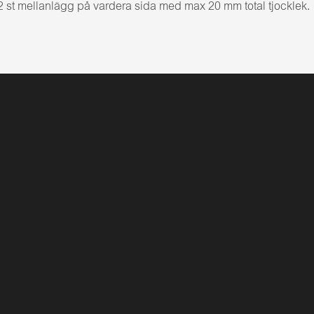
 2 st mellanlägg på vardera sida med max 20 mm total tjocklek.