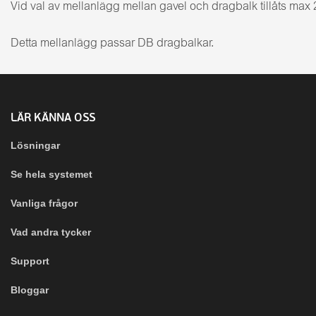
Vid val av mellanlägg mellan gavel och dragbalk tillåts max
Detta mellanlägg passar DB dragbalkar.
LÄR KÄNNA OSS
Lösningar
Se hela systemet
Vanliga frågor
Vad andra tycker
Support
Bloggar