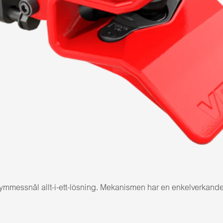
ymmessnål allt-i-ett-lösning. Mekanismen har en enkelverkand