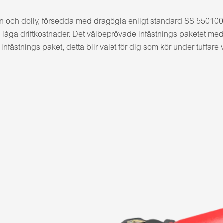
gn och dolly, försedda med dragögla enligt standard SS 5501
 låga driftkostnader. Det välbeprövade infästnings paketet med st
ästnings paket, detta blir valet för dig som kör under tuffare 