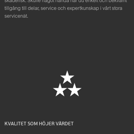
skaderisk. Skulle något hända har du enkelt och bekvämt
tillgång till delar, service och expertkunskap i vårt stora
servicenät.
KVALITET SOM HÖJER VÄRDET