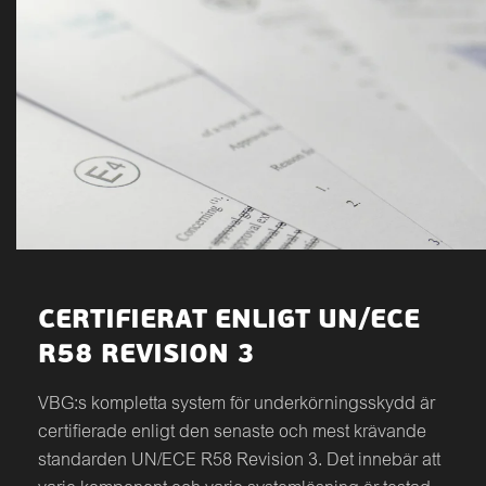
CERTIFIERAT ENLIGT UN/ECE
R58 REVISION 3
VBG:s kompletta system för underkörningsskydd är
certifierade enligt den senaste och mest krävande
standarden UN/ECE R58 Revision 3. Det innebär att