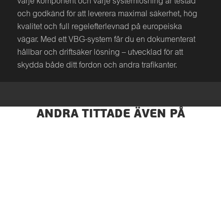
varje komponent och varje systemlösning är testad
och godkänd för att leverera maximal säkerhet, hög
kvalitet och full regelefterlevnad på europeiska
vägar. Med ett VBG-system får du en dokumenterat
hållbar och driftsäker lösning – utvecklad för att
skydda både ditt fordon och andra trafikanter.
ANDRA TITTADE ÄVEN PÅ