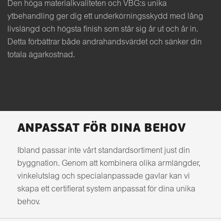
Den höga materialkvaliteten och VBG:s unika
ytbehandling ger dig ett underkörningsskydd med lång
livslängd och högsta finish som står sig år ut och år in.
Detta förbättrar både andrahandsvärdet och sänker din
totala ägarkostnad.
ANPASSAT FÖR DINA BEHOV
Ibland passar inte vårt standardsortiment just din
byggnation. Genom att kombinera olika armlängder,
vinkelutslag och specialanpassade gavlar kan vi
skapa ett certifierat system anpassat för dina unika
behov.