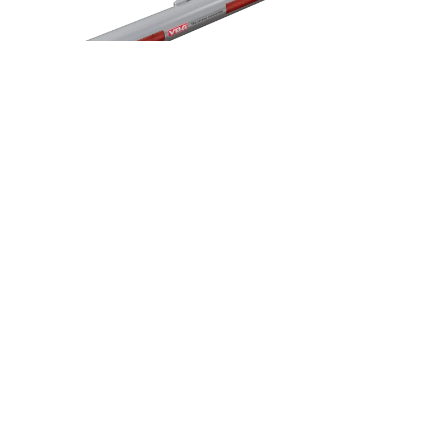
VBG Stålbalk UCSP 180 - För fast montering
LÄR KÄNNA OSS
Lösningar