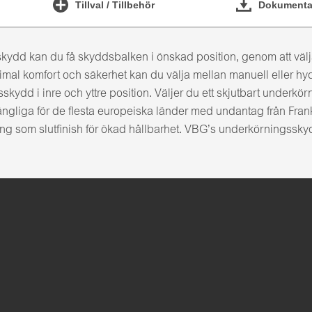
Tillval / Tillbehör
Dokumentat
dd kan du få skyddsbalken i önskad position, genom att välja
ximal komfort och säkerhet kan du välja mellan manuell eller hy
kydd i inre och yttre position. Väljer du ett skjutbart underkör
ngliga för de flesta europeiska länder med undantag från Fran
ing som slutfinish för ökad hållbarhet. VBG’s underkörningss