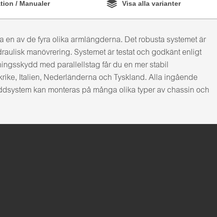
ion / Manualer
Visa alla varianter
 en av de fyra olika armlängderna. Det robusta systemet är
draulisk manövrering. Systemet är testat och godkänt enligt
ningsskydd med parallellstag får du en mer stabil
krike, Italien, Nederländerna och Tyskland. Alla ingående
kyddsystem kan monteras på många olika typer av chassin och