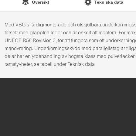
Översikt
Tekniska data
Med VBG’s färdigmonterade och utskjutbara underkörningssky
försett med glappfria leder och är enkelt att montera. För ma
UNECE R58 Revision 3, för att fungera som ett underkörningss
manövrering. Underkörningsskydd med parallellstag är tillgä
delar har en ytbehandling av högsta klass med pulverlacker
ramstyvheter, se tabell under Teknisk data