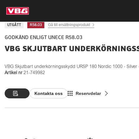
Gå till ersättningsprodukt
UTGÅTT
R58.03
GODKÄND ENLIGT UNECE R58.03
VBG SKJUTBART UNDERKÖRNINGSS
VBG Skjutbart underkörningsskydd URSP 180 Nordic 1000 - Silver 
Artikel nr
21-749982
Kontakta oss
Reservdelar