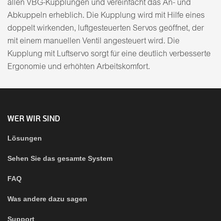
allen VBG-Kupplungen und vereinfacht das An- und
Abkuppeln erheblich. Die Kupplung wird mit Hilfe eines
doppelt wirkenden, luftgesteuerten Servos geöffnet, der
mit einem manuellen Ventil angesteuert wird. Die
Kupplung mit Luftservo sorgt für eine deutlich verbesserte
Ergonomie und erhöhten Arbeitskomfort.
WER WIR SIND
Lösungen
Sehen Sie das gesamte System
FAQ
Was andere dazu sagen
Support