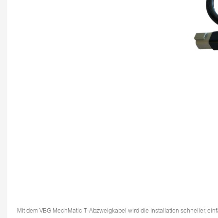
Mit dem VBG MechMatic T‑Abzweigkabel wird die Installation schneller, einf