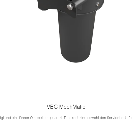
VBG MechMatic
t und ein dünner Ölnebel eingespritzt. Dies reduziert sowohl den Servicebedarf a