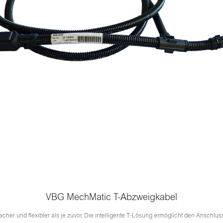
VBG MechMatic T-Abzweigkabel
acher und flexibler als je zuvor. Die intelligente T‑Lösung ermöglicht den Anschlu