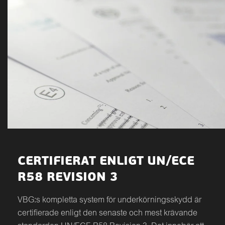
CERTIFIERAT ENLIGT UN/ECE
R58 REVISION 3
VBG:s kompletta system för underkörningsskydd är
certifierade enligt den senaste och mest krävande