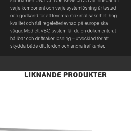
standarden UN/ECE R58 Revision 3. Det innebär att
varje komponent och varje systemlösning är testad
och godkänd för att leverera maximal säkerhet, hög
kvalitet och full regelefterlevnad på europeiska
vägar. Med ett VBG-system får du en dokumenterat
hållbar och driftsäker lösning – utvecklad för att
skydda både ditt fordon och andra trafikanter.
LIKNANDE PRODUKTER