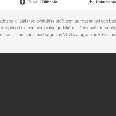
Tillval / Tillbehör
Dokumentat
dsbalk i stål med cylindrisk profil som gör det enkelt och bek
 koppling t ex med stora volymgodskärror. Den användarvänliga
nteras tillsammans med någon av VBG:s dragbalkar. VBG’s u