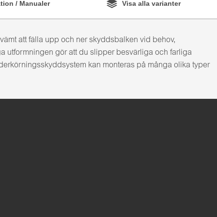
ion / Manualer
Visa alla varianter
vämt att fälla upp och ner skyddsbalken vid behov,
 utformningen gör att du slipper besvärliga och farliga
nderkörningsskyddsystem kan monteras på många olika typer