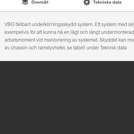
Översikt
Tekniska data
VBG fällbart underkörningsskydd system. Ett system med skyd
exempelvis för att kunna nå en lågt och långt undermonterad
arbetsmoment vid manövrering av systemet. Skyddet kan mo
av chassin och ramstyvheter, se tabell under Teknisk data