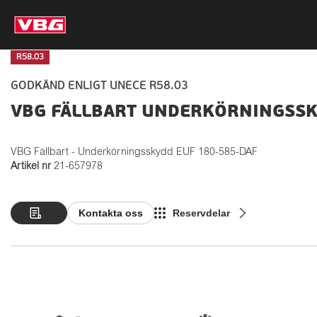
R58.03
GODKÄND ENLIGT UNECE R58.03
VBG FÄLLBART UNDERKÖRNINGSSKY
VBG Fällbart - Underkörningsskydd EUF 180-585-DAF
Artikel nr
21-657978
Kontakta oss
Reservdelar