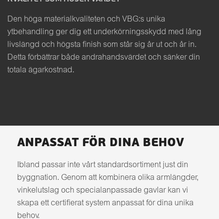
Den höga materialkvaliteten och VBG:s unika
ytbehandling ger dig ett underkörningsskydd med lång
livslängd och högsta finish som står sig år ut och år in.
Detta förbättrar både andrahandsvärdet och sänker din
totala ägarkostnad.
ANPASSAT FÖR DINA BEHOV
Ibland passar inte vårt standardsortiment just din
byggnation. Genom att kombinera olika armlängder,
vinkelutslag och specialanpassade gavlar kan vi
skapa ett certifierat system anpassat för dina unika
behov.