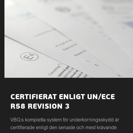
CERTIFIERAT ENLIGT UN/ECE
R58 REVISION 3
VBG:s kompletta system för underkörningsskydd är
certifierade enligt den senaste och mest krävande