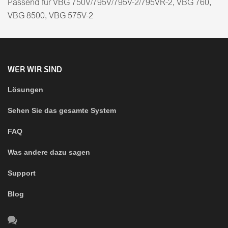
Passend für VBG 750V/795V/795V-2/795VR-2, VBG 760,
VBG 8500, VBG 575V-2
WER WIR SIND
Lösungen
Sehen Sie das gesamte System
FAQ
Was andere dazu sagen
Support
Blog