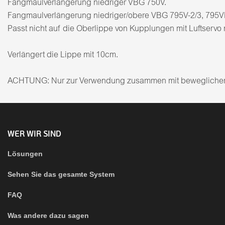
Fangmaulverlängerung niedriger VBG 750V.
Fangmaulverlängerung niedriger/obere VBG 795V-2/3, 795VR
Passt nicht auf die Oberlippe von Kupplungen mit Luftservo 
Verlängert die Lippe mit 10cm.
ACHTUNG: Nur zur Verwendung zusammen mit beweglicher
WER WIR SIND
Lösungen
Sehen Sie das gesamte System
FAQ
Was andere dazu sagen