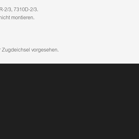
-2/3, 7310D-2/3.
nicht montieren.
 Zugdeichsel vorgesehen.