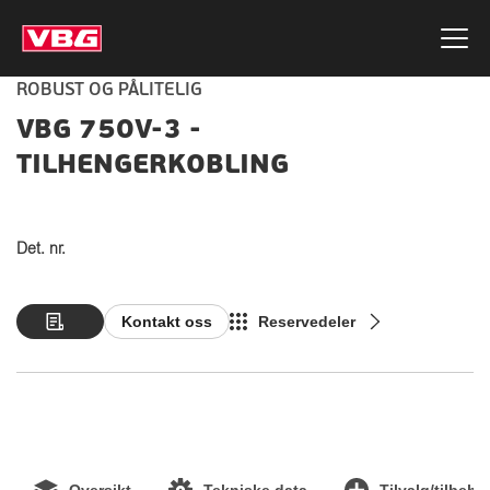
ROBUST OG PÅLITELIG
VBG 750V-3 -
TILHENGERKOBLING
Det. nr.
Kontakt oss
Reservedeler
Oversikt
Tekniske data
Tilvalg/tilbehø