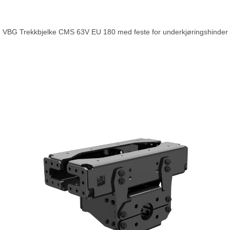
VBG Trekkbjelke CMS 63V EU 180 med feste for underkjøringshinder