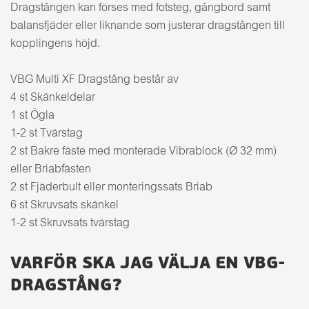
Dragstången kan förses med fotsteg, gångbord samt
balansfjäder eller liknande som justerar dragstången till
kopplingens höjd.
VBG Multi XF Dragstång består av
4 st Skänkeldelar
1 st Ögla
1-2 st Tvärstag
2 st Bakre fäste med monterade Vibrablock (Ø 32 mm)
eller Briabfästen
2 st Fjäderbult eller monteringssats Briab
6 st Skruvsats skänkel
1-2 st Skruvsats tvärstag
VARFÖR SKA JAG VÄLJA EN VBG-
DRAGSTÅNG?