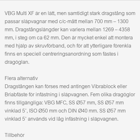
VBG Multi XF är en lätt, men samtidigt stark dragstång som
passar släpvagnar med c/c-mått mellan 700 mm – 1300
mm. Dragstångslängder kan variera mellan 1269 – 4358
mm, i steg om ca 62 mm. Den är mycket enkel att montera
med hjälp av skruvförband, och för att ytterligare förenkla
finns en speciell centreringsanordning som fästes i
dragöglan.
Flera alternativ
Dragstången kan förses med antingen Vibrablock eller
Briabfäste för infästning i släpvagnen. Fem olika dragöglor
finns tillgängliga: VBG MFC, SS Ø57 mm, SS Ø57 mm
vinklad 5˚, ISO Ø50 mm och DIN Ø40 mm. SS Ø57 mm
vinklad 5˚ används vid låg infästning i släpvagnen.
Tillbehör