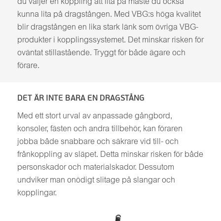
du väljer en koppling att lita på måste du också
kunna lita på dragstången. Med VBG:s höga kvalitet
blir dragstången en lika stark länk som övriga VBG-
produkter i kopplingssystemet. Det minskar risken för
oväntat stillastående. Tryggt för både ägare och
förare.
DET ÄR INTE BARA EN DRAGSTÅNG
Med ett stort urval av anpassade gångbord,
konsoler, fästen och andra tillbehör, kan föraren
jobba både snabbare och säkrare vid till- och
frånkoppling av släpet. Detta minskar risken för både
personskador och materialskador. Dessutom
undviker man onödigt slitage på slangar och
kopplingar.