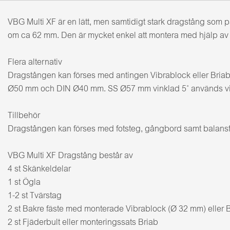
VBG Multi XF är en lätt, men samtidigt stark dragstång so
om ca 62 mm. Den är mycket enkel att montera med hjälp av sk
Flera alternativ
Dragstången kan förses med antingen Vibrablock eller Briabf
Ø50 mm och DIN Ø40 mm. SS Ø57 mm vinklad 5˚ används vid 
Tillbehör
Dragstången kan förses med fotsteg, gångbord samt balansfjä
VBG Multi XF Dragstång består av
4 st Skänkeldelar
1 st Ögla
1-2 st Tvärstag
2 st Bakre fäste med monterade Vibrablock (Ø 32 mm) eller 
2 st Fjäderbult eller monteringssats Briab