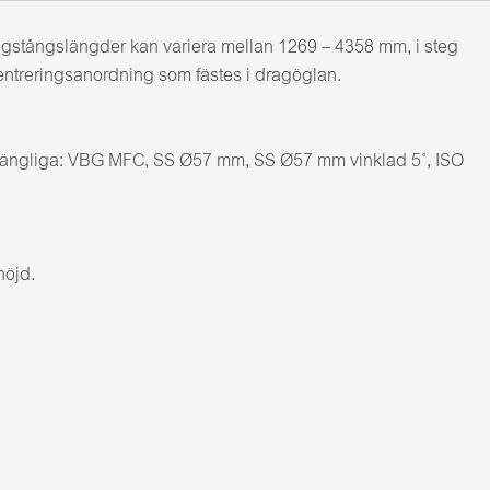
agstångslängder kan variera mellan 1269 – 4358 mm, i steg
centreringsanordning som fästes i dragöglan.
illgängliga: VBG MFC, SS Ø57 mm, SS Ø57 mm vinklad 5˚, ISO
höjd.