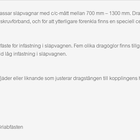
m passar släpvagnar med c/c-mått mellan 700 mm – 1300 mm. Dr
ruvförband, och för att ytterligare förenkla finns en speciell 
äste för infästning i släpvagnen. Fem olika dragöglor finns t
låg infästning i släpvagnen.
der eller liknande som justerar dragstången till kopplingens 
Briabfästen