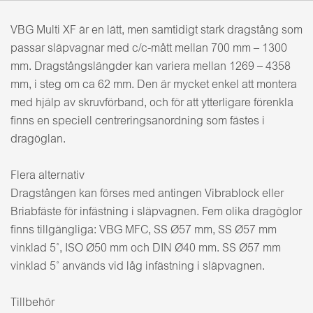
VBG Multi XF är en lätt, men samtidigt stark dragstång som
passar släpvagnar med c/c-mått mellan 700 mm – 1300
mm. Dragstångslängder kan variera mellan 1269 – 4358
mm, i steg om ca 62 mm. Den är mycket enkel att montera
med hjälp av skruvförband, och för att ytterligare förenkla
finns en speciell centreringsanordning som fästes i
dragöglan.
Flera alternativ
Dragstången kan förses med antingen Vibrablock eller
Briabfäste för infästning i släpvagnen. Fem olika dragöglor
finns tillgängliga: VBG MFC, SS Ø57 mm, SS Ø57 mm
vinklad 5˚, ISO Ø50 mm och DIN Ø40 mm. SS Ø57 mm
vinklad 5˚ används vid låg infästning i släpvagnen.
Tillbehör