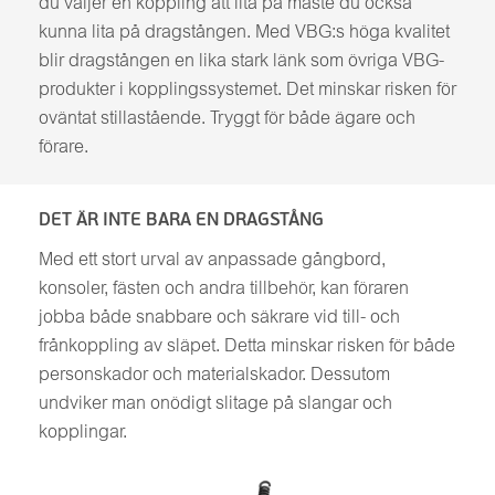
du väljer en koppling att lita på måste du också
kunna lita på dragstången. Med VBG:s höga kvalitet
blir dragstången en lika stark länk som övriga VBG-
produkter i kopplingssystemet. Det minskar risken för
oväntat stillastående. Tryggt för både ägare och
förare.
DET ÄR INTE BARA EN DRAGSTÅNG
Med ett stort urval av anpassade gångbord,
konsoler, fästen och andra tillbehör, kan föraren
jobba både snabbare och säkrare vid till- och
frånkoppling av släpet. Detta minskar risken för både
personskador och materialskador. Dessutom
undviker man onödigt slitage på slangar och
kopplingar.