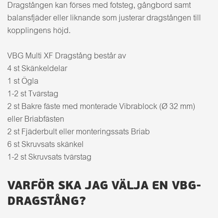
Dragstången kan förses med fotsteg, gångbord samt
balansfjäder eller liknande som justerar dragstången till
kopplingens höjd.
VBG Multi XF Dragstång består av
4 st Skänkeldelar
1 st Ögla
1-2 st Tvärstag
2 st Bakre fäste med monterade Vibrablock (Ø 32 mm)
eller Briabfästen
2 st Fjäderbult eller monteringssats Briab
6 st Skruvsats skänkel
1-2 st Skruvsats tvärstag
VARFÖR SKA JAG VÄLJA EN VBG-
DRAGSTÅNG?