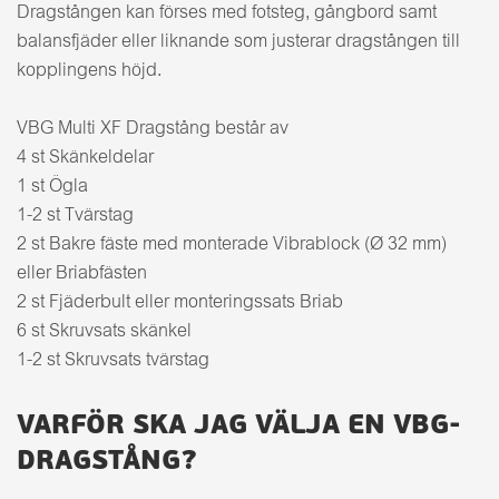
Dragstången kan förses med fotsteg, gångbord samt
balansfjäder eller liknande som justerar dragstången till
kopplingens höjd.
VBG Multi XF Dragstång består av
4 st Skänkeldelar
1 st Ögla
1-2 st Tvärstag
2 st Bakre fäste med monterade Vibrablock (Ø 32 mm)
eller Briabfästen
2 st Fjäderbult eller monteringssats Briab
6 st Skruvsats skänkel
1-2 st Skruvsats tvärstag
VARFÖR SKA JAG VÄLJA EN VBG-
DRAGSTÅNG?