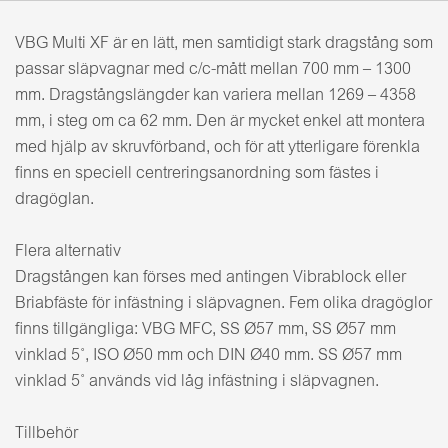
VBG Multi XF är en lätt, men samtidigt stark dragstång som
passar släpvagnar med c/c-mått mellan 700 mm – 1300
mm. Dragstångslängder kan variera mellan 1269 – 4358
mm, i steg om ca 62 mm. Den är mycket enkel att montera
med hjälp av skruvförband, och för att ytterligare förenkla
finns en speciell centreringsanordning som fästes i
dragöglan.
Flera alternativ
Dragstången kan förses med antingen Vibrablock eller
Briabfäste för infästning i släpvagnen. Fem olika dragöglor
finns tillgängliga: VBG MFC, SS Ø57 mm, SS Ø57 mm
vinklad 5˚, ISO Ø50 mm och DIN Ø40 mm. SS Ø57 mm
vinklad 5˚ används vid låg infästning i släpvagnen.
Tillbehör