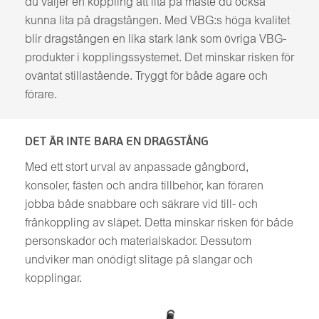
du väljer en koppling att lita på måste du också
kunna lita på dragstången. Med VBG:s höga kvalitet
blir dragstången en lika stark länk som övriga VBG-
produkter i kopplingssystemet. Det minskar risken för
oväntat stillastående. Tryggt för både ägare och
förare.
DET ÄR INTE BARA EN DRAGSTÅNG
Med ett stort urval av anpassade gångbord,
konsoler, fästen och andra tillbehör, kan föraren
jobba både snabbare och säkrare vid till- och
frånkoppling av släpet. Detta minskar risken för både
personskador och materialskador. Dessutom
undviker man onödigt slitage på slangar och
kopplingar.