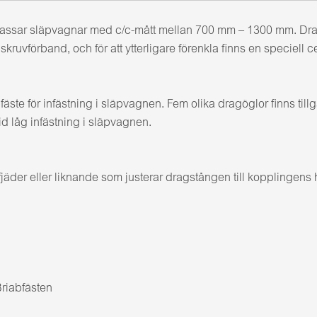
m passar släpvagnar med c/c-mått mellan 700 mm – 1300 mm. Dr
ruvförband, och för att ytterligare förenkla finns en speciell 
äste för infästning i släpvagnen. Fem olika dragöglor finns t
låg infästning i släpvagnen.
der eller liknande som justerar dragstången till kopplingens 
Briabfästen