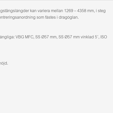
agstångslängder kan variera mellan 1269 – 4358 mm, i steg
centreringsanordning som fästes i dragöglan.
illgängliga: VBG MFC, SS Ø57 mm, SS Ø57 mm vinklad 5˚, ISO
höjd.