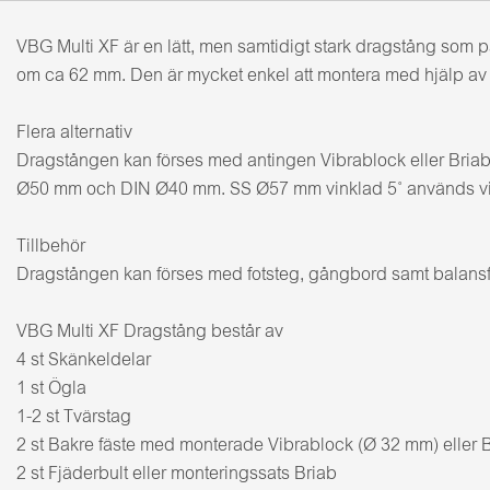
VBG Multi XF är en lätt, men samtidigt stark dragstång so
om ca 62 mm. Den är mycket enkel att montera med hjälp av sk
Flera alternativ
Dragstången kan förses med antingen Vibrablock eller Briabf
Ø50 mm och DIN Ø40 mm. SS Ø57 mm vinklad 5˚ används vid 
Tillbehör
Dragstången kan förses med fotsteg, gångbord samt balansfjä
VBG Multi XF Dragstång består av
4 st Skänkeldelar
1 st Ögla
1-2 st Tvärstag
2 st Bakre fäste med monterade Vibrablock (Ø 32 mm) eller 
2 st Fjäderbult eller monteringssats Briab