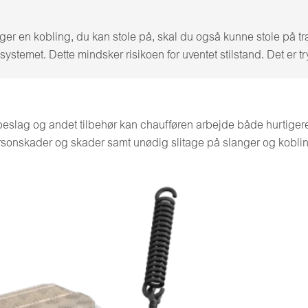
er en kobling, du kan stole på, skal du også kunne stole på tr
ystemet. Dette mindsker risikoen for uventet stilstand. Det er t
beslag og andet tilbehør kan chaufføren arbejde både hurtigere 
onskader og skader samt unødig slitage på slanger og koblin