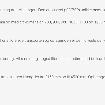
kning af trækstangen. Den er baseret på VBG's unikke modulkonc
 mm og med c/c-dimension 700, 900, 980, 1050, 1100 og 1200
r at forenkle transporten og oplagringen er den forreste del t
 boring. All montering – også tilbehør – er udført med boltsaml
 trækstangen i længder fra 2150 mm op til 4520 mm. Ophængets