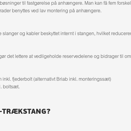
bøsninger til fastgørelse på anhængere. Man kan få fem forsk
ader benyttes ved lav montering på anhængere.
 slanger og kabler beskyttet internt i stangen, hvilket reducer
 det lettere at vedligeholde reservedelene og bidrager til omk
kl. fjederbolt (alternativt Briab inkl. monteringssæt)
. boltsæt.
G-TRÆKSTANG?