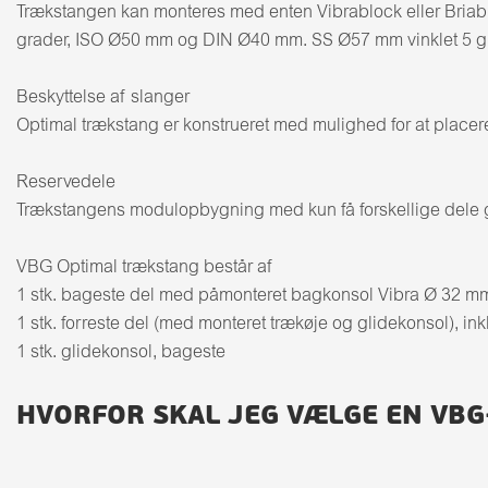
Trækstangen kan monteres med enten Vibrablock eller Briab
grader, ISO Ø50 mm og DIN Ø40 mm. SS Ø57 mm vinklet 5 gr
Beskyttelse af slanger
Optimal trækstang er konstrueret med mulighed for at placere
Reservedele
Trækstangens modulopbygning med kun få forskellige dele gør
VBG Optimal trækstang består af
1 stk. bageste del med påmonteret bagkonsol Vibra Ø 32 mm in
1 stk. forreste del (med monteret trækøje og glidekonsol), inkl
1 stk. glidekonsol, bageste
HVORFOR SKAL JEG VÆLGE EN VB