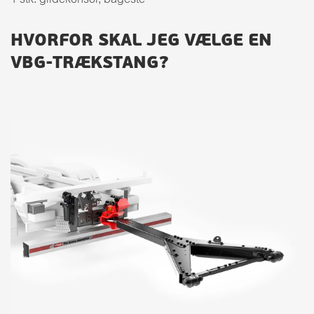
1 stk. glidekonsol, bageste
HVORFOR SKAL JEG VÆLGE EN
VBG-TRÆKSTANG?