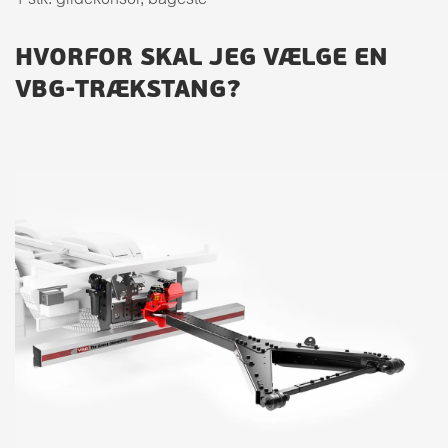
1 stk. glidekonsol, bageste
HVORFOR SKAL JEG VÆLGE EN
VBG-TRÆKSTANG?