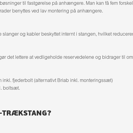
bøsninger til fastgørelse på anhængere. Man kan få fem forsk
ader benyttes ved lav montering på anhængere.
 slanger og kabler beskyttet internt i stangen, hvilket reducer
 det lettere at vedligeholde reservedelene og bidrager til omk
kl. fjederbolt (alternativt Briab inkl. monteringssæt)
. boltsæt.
G-TRÆKSTANG?