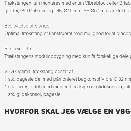
Trækstangen kan monteres med enten Vibrablock eller Briab
grader, ISO Ø50 mm og DIN Ø40 mm. SS Ø57 mm vinklet 5 gr
Beskyttelse af slanger
Optimal trækstang er konstrueret med mulighed for at placere
Reservedele
Trækstangens modulopbygning med kun få forskellige dele gør
VBG Optimal trækstang består af
1 stk. bageste del med påmonteret bagkonsol Vibra Ø 32 mm in
1 stk. forreste del (med monteret trækøje og glidekonsol), inkl
1 stk. glidekonsol, bageste
HVORFOR SKAL JEG VÆLGE EN VB