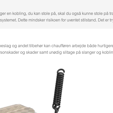
er en kobling, du kan stole på, skal du også kunne stole på tr
ystemet. Dette mindsker risikoen for uventet stilstand. Det er t
beslag og andet tilbehør kan chaufføren arbejde både hurtigere 
onskader og skader samt unødig slitage på slanger og koblin