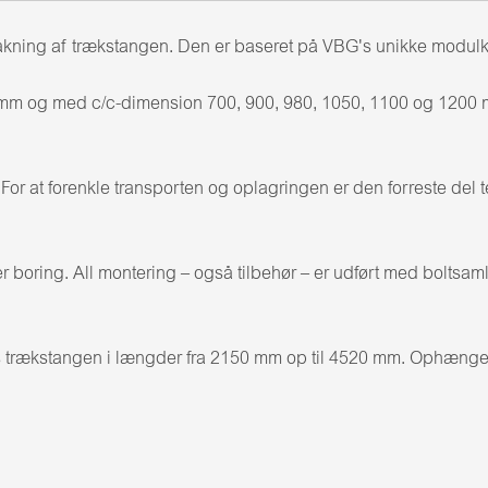
kning af trækstangen. Den er baseret på VBG's unikke modulkonc
 mm og med c/c-dimension 700, 900, 980, 1050, 1100 og 1200
r at forenkle transporten og oplagringen er den forreste del t
 boring. All montering – også tilbehør – er udført med boltsaml
 trækstangen i længder fra 2150 mm op til 4520 mm. Ophængets