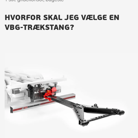
1 stk. glidekonsol, bageste
HVORFOR SKAL JEG VÆLGE EN
VBG-TRÆKSTANG?