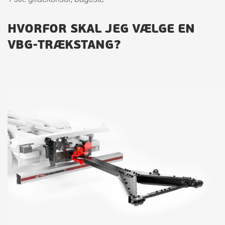
1 stk. glidekonsol, bageste
HVORFOR SKAL JEG VÆLGE EN
VBG-TRÆKSTANG?