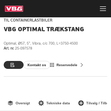
TIL CONTAINERLASTBILER
VBG OPTIMAL TRÆKSTANG
Optimal, Ø57, 5°, Vibra, c/c 700, L=3750-4500
Art. nr.
25-097578
Kontakt os
Reservedele
Oversigt
Tekniske data
Tilvalg / Tilbe