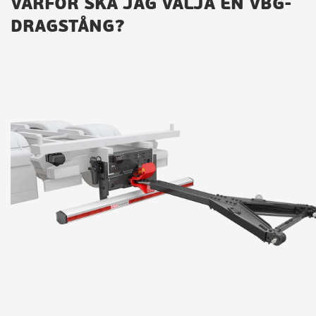
VARFÖR SKA JAG VÄLJA EN VBG-
DRAGSTÅNG?