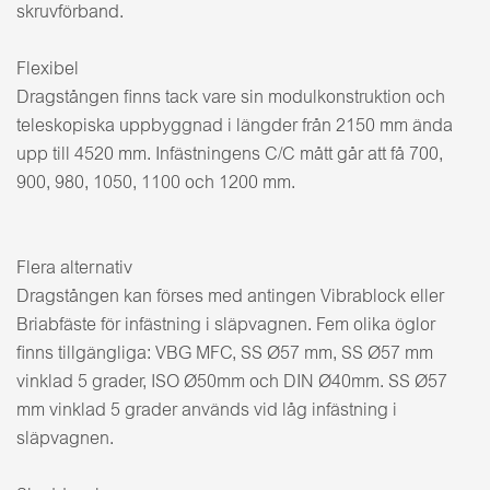
skruvförband.
Flexibel
Dragstången finns tack vare sin modulkonstruktion och
teleskopiska uppbyggnad i längder från 2150 mm ända
upp till 4520 mm. Infästningens C/C mått går att få 700,
900, 980, 1050, 1100 och 1200 mm.
Flera alternativ
Dragstången kan förses med antingen Vibrablock eller
Briabfäste för infästning i släpvagnen. Fem olika öglor
finns tillgängliga: VBG MFC, SS Ø57 mm, SS Ø57 mm
vinklad 5 grader, ISO Ø50mm och DIN Ø40mm. SS Ø57
mm vinklad 5 grader används vid låg infästning i
släpvagnen.