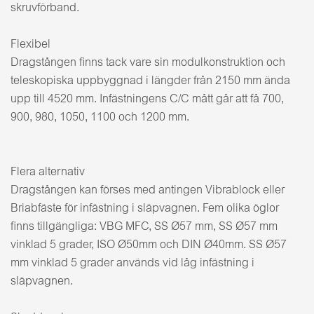
skruvförband.
Flexibel
Dragstången finns tack vare sin modulkonstruktion och
teleskopiska uppbyggnad i längder från 2150 mm ända
upp till 4520 mm. Infästningens C/C mått går att få 700,
900, 980, 1050, 1100 och 1200 mm.
Flera alternativ
Dragstången kan förses med antingen Vibrablock eller
Briabfäste för infästning i släpvagnen. Fem olika öglor
finns tillgängliga: VBG MFC, SS Ø57 mm, SS Ø57 mm
vinklad 5 grader, ISO Ø50mm och DIN Ø40mm. SS Ø57
mm vinklad 5 grader används vid låg infästning i
släpvagnen.