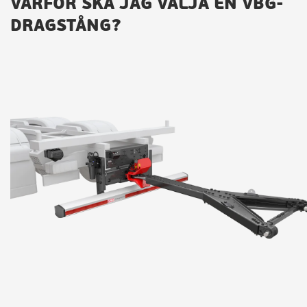
VARFÖR SKA JAG VÄLJA EN VBG-
DRAGSTÅNG?