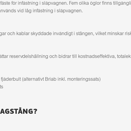
äste för infästning i släpvagnen. Fem olika öglor finns tillg
änds vid låg infästning i släpvagnen.
r och kablar skyddade invändigt i stången, vilket minskar risk 
r reservdelshållning och bidrar till kostnadseffektiva, totale
äderbult (alternativt Briab inkl. monteringssats)
ts
RAGSTÅNG?