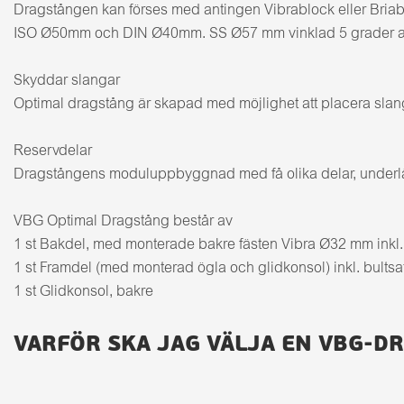
Dragstången kan förses med antingen Vibrablock eller Briabf
ISO Ø50mm och DIN Ø40mm. SS Ø57 mm vinklad 5 grader anv
Skyddar slangar
Optimal dragstång är skapad med möjlighet att placera slanga
Reservdelar
Dragstångens moduluppbyggnad med få olika delar, underlätta
VBG Optimal Dragstång består av
1 st Bakdel, med monterade bakre fästen Vibra Ø32 mm inkl. fj
1 st Framdel (med monterad ögla och glidkonsol) inkl. bultsa
1 st Glidkonsol, bakre
VARFÖR SKA JAG VÄLJA EN VBG-D