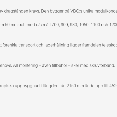
 dragstången krävs. Den bygger på VBG:s unika modulkoncept m
om 50 mm och med c/c mått 700, 900, 980, 1050, 1100 och 12
 förenkla transport och lagerhållning ligger framdelen teleskop
ehövs. All montering – även tillbehör – sker med skruvförband.
kopiska uppbyggnad i längder från 2150 mm ända upp till 4520 