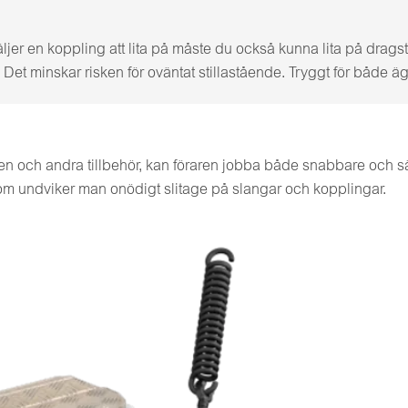
ljer en koppling att lita på måste du också kunna lita på drag
et minskar risken för oväntat stillastående. Tryggt för både äg
en och andra tillbehör, kan föraren jobba både snabbare och säk
om undviker man onödigt slitage på slangar och kopplingar.