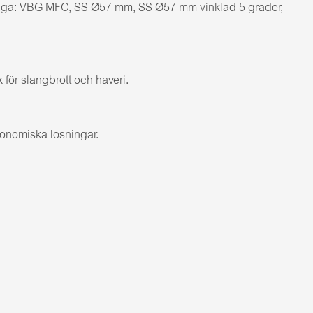
ängliga: VBG MFC, SS Ø57 mm, SS Ø57 mm vinklad 5 grader,
för slangbrott och haveri.
konomiska lösningar.