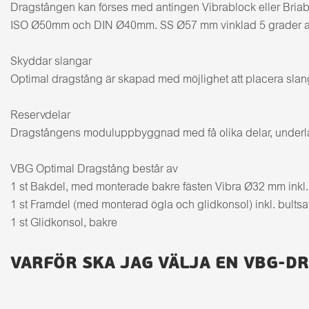
Dragstången kan förses med antingen Vibrablock eller Briabf
ISO Ø50mm och DIN Ø40mm. SS Ø57 mm vinklad 5 grader anv
Skyddar slangar
Optimal dragstång är skapad med möjlighet att placera slanga
Reservdelar
Dragstångens moduluppbyggnad med få olika delar, underlätta
VBG Optimal Dragstång består av
1 st Bakdel, med monterade bakre fästen Vibra Ø32 mm inkl. fj
1 st Framdel (med monterad ögla och glidkonsol) inkl. bultsa
1 st Glidkonsol, bakre
VARFÖR SKA JAG VÄLJA EN VBG-D