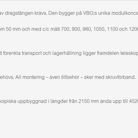
 dragstången krävs. Den bygger på VBG:s unika modulkoncept m
om 50 mm och med c/c mått 700, 900, 980, 1050, 1100 och 12
 förenkla transport och lagerhållning ligger framdelen teleskop
ehövs. All montering – även tillbehör – sker med skruvförband.
kopiska uppbyggnad i längder från 2150 mm ända upp till 4520 