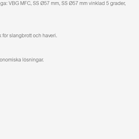
ängliga: VBG MFC, SS Ø57 mm, SS Ø57 mm vinklad 5 grader,
för slangbrott och haveri.
konomiska lösningar.