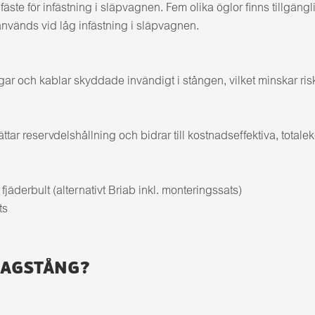
äste för infästning i släpvagnen. Fem olika öglor finns tillg
änds vid låg infästning i släpvagnen.
r och kablar skyddade invändigt i stången, vilket minskar risk 
r reservdelshållning och bidrar till kostnadseffektiva, totale
äderbult (alternativt Briab inkl. monteringssats)
ts
RAGSTÅNG?