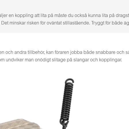
ljer en koppling att lita på måste du också kunna lita på drag
et minskar risken för oväntat stillastående. Tryggt för både äg
en och andra tillbehör, kan föraren jobba både snabbare och säk
om undviker man onödigt slitage på slangar och kopplingar.